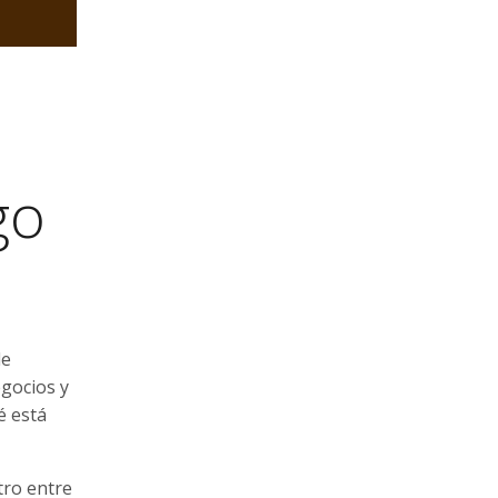
go
de
gocios y
é está
tro entre