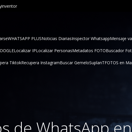
inventor
arse
WHATSAPP PLUS
Noticias Diarias
Inspector Whatsapp
Mensaje va
GOOGLE
Localizar IP
Localizar Personas
Metadatos FOTO
Buscador Fo
pera Tiktok
Recupera Instagram
Buscar Gemelo
SuplanT
FOTOS en Ma
s de WhatsApp en