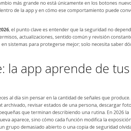
El cambio más grande no está únicamente en los botones nuevo
 dentro de la app y en cómo ese comportamiento puede conv
2026
, el punto clave es entender que la seguridad no depen
ermisos, actualizaciones, sentido común y revisión constant
o en sistemas para protegerse mejor; solo necesita saber d
le: la app aprende de tus
s al día sin pensar en la cantidad de señales que produce.
at archivado, revisar estados de una persona, descargar foto
 pequeñas que terminan describiendo una rutina. En 2026 la
eva aparece, sino cómo cada función modifica la exposición
 un grupo demasiado abierto o una copia de seguridad olvid