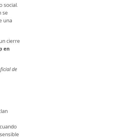
 social.
n se
ue una
un cierre
p en
icial de
clan
 cuando
sensible