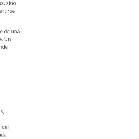
s, sino
ertirse
de de una
e. Un
ónde
s,
 del
ada