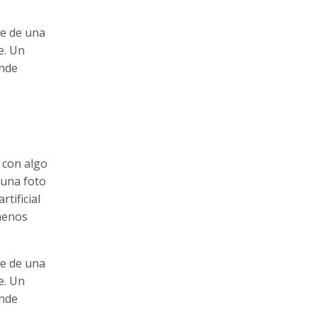
de de una
e. Un
ónde
 con algo
 una foto
tificial
 menos
de de una
e. Un
ónde