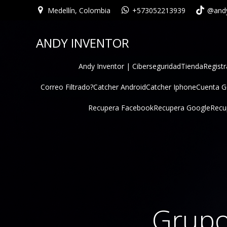
Medellín, Colombia
+573052213939
@andy
ANDY INVENTOR
Andy Inventor | Ciberseguridad
Tienda
Registr
Correo Filtrado?
Catcher Android
Catcher Iphone
Cuenta 
Recupera Facebook
Recupera Google
Recu
Grupo