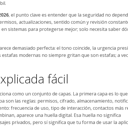
il.
2026
, el punto clave es entender que la seguridad no depen
ermisos, actualizaciones, sentido común y revisión constant
o en sistemas para protegerse mejor; solo necesita saber d
rece demasiado perfecta: el tono coincide, la urgencia presi
s estafas modernas no siempre gritan que son estafas; a ve
xplicada fácil
nciona como un conjunto de capas. La primera capa es lo qu
pa son las reglas: permisos, cifrado, almacenamiento, notifi
ento: frecuencia de uso, tipo de interacción, contactos más 
binan, aparece una huella digital. Esa huella no significa
es privados, pero sí significa que tu forma de usar la apli