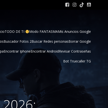
cio
TODO DE TI 
Modo FANTASMA
Mis Anuncios Google
tos
Buscador Fotos 2
Buscar Redes personas
Borrar Google
pa
Encontrar Iphone
Encontrar Android
Revisar Contraseñas
Bot Truecaller TG
 2026: