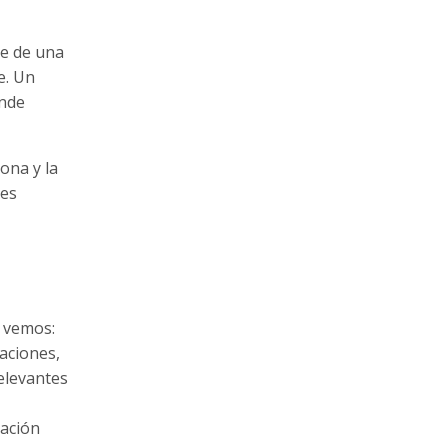
de de una
e. Un
ónde
ona y la
ces
e vemos:
caciones,
relevantes
cación