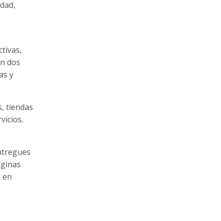
idad,
tivas,
en dos
as y
, tiendas
vicios.
ntregues
áginas
s en