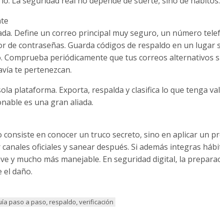
ó. La seguridad real no depende de suerte, sino de hábitos.
nte
cada. Define un correo principal muy seguro, un número tele
or de contraseñas. Guarda códigos de respaldo en un lugar 
o. Comprueba periódicamente que tus correos alternativos 
vía te pertenezcan.
a plataforma. Exporta, respalda y clasifica lo que tenga va
nable es una gran aliada.
consiste en conocer un truco secreto, sino en aplicar un p
r canales oficiales y sanear después. Si además integras hábi
ve y mucho más manejable. En seguridad digital, la prepara
 el daño.
guía paso a paso, respaldo, verificación