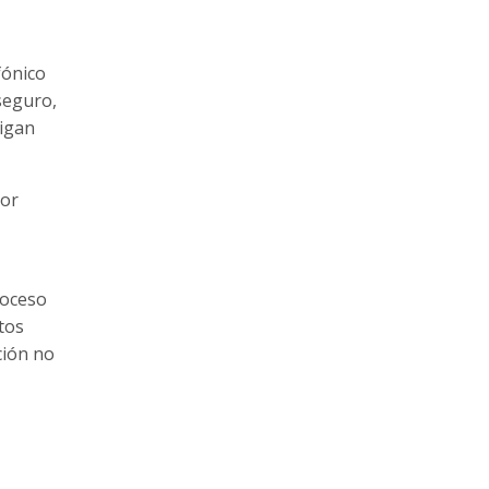
fónico
seguro,
sigan
lor
roceso
tos
ción no