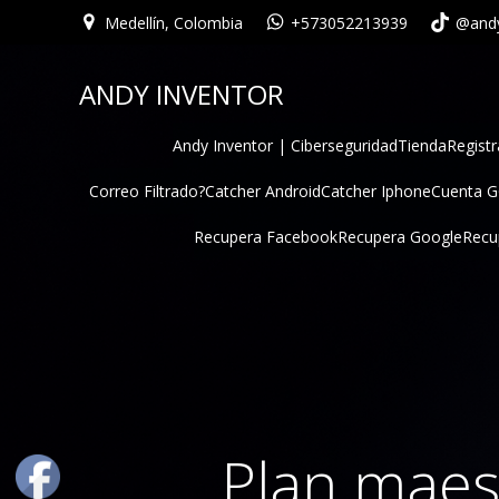
Medellín, Colombia
+573052213939
@andy
ANDY INVENTOR
Andy Inventor | Ciberseguridad
Tienda
Registr
Correo Filtrado?
Catcher Android
Catcher Iphone
Cuenta 
Recupera Facebook
Recupera Google
Recu
Plan maes