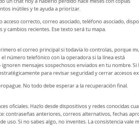
do un chat hoy a haberlo perdido hace meses con copias
ntos inútiles y te ayuda a priorizar.
o acceso correcto, correo asociado, teléfono asociado, dispo
s y cambios recientes. Ese texto será tu mapa.
rimero el correo principal si todavía lo controlas, porque m
el número telefónico con la operadora si la línea está
e ignoren mensajes sospechosos enviados en tu nombre. Si
 estratégicamente para revisar seguridad y cerrar accesos ex
propague. No todo debe esperar a la recuperación final.
aces oficiales. Hazlo desde dispositivos y redes conocidas cu
e: contraseñas anteriores, correos alternativos, fechas ap
de uso. Si no sabes algo, no inventes. La consistencia vale 