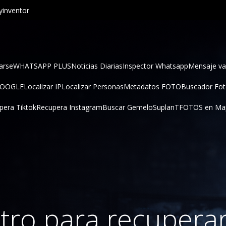
inventor
arse
WHATSAPP PLUS
Noticias Diarias
Inspector Whatsapp
Mensaje va
GOOGLE
Localizar IP
Localizar Personas
Metadatos FOTO
Buscador Fo
pera Tiktok
Recupera Instagram
Buscar Gemelo
SuplanT
FOTOS en Ma
tro para recuperar