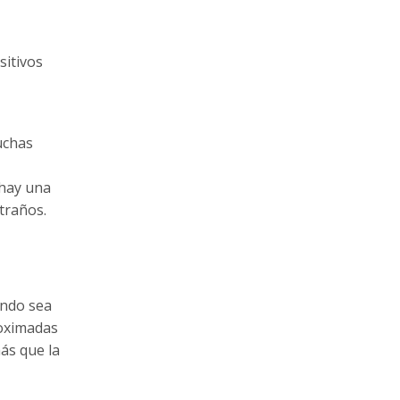
sitivos
uchas
 hay una
traños.
ando sea
roximadas
más que la