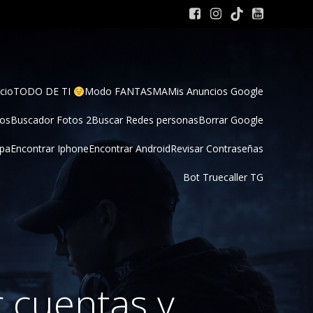
cio
TODO DE TI 
Modo FANTASMA
Mis Anuncios Google
tos
Buscador Fotos 2
Buscar Redes personas
Borrar Google
pa
Encontrar Iphone
Encontrar Android
Revisar Contraseñas
Bot Truecaller TG
 cuentas y