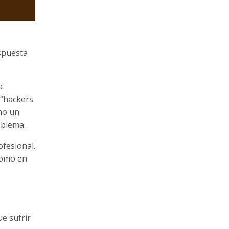
espuesta
a
 “hackers
omo un
oblema.
ofesional.
como en
e sufrir