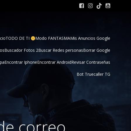
cio
TODO DE TI 
Modo FANTASMA
Mis Anuncios Google
tos
Buscador Fotos 2
Buscar Redes personas
Borrar Google
pa
Encontrar Iphone
Encontrar Android
Revisar Contraseñas
Bot Truecaller TG
de correo