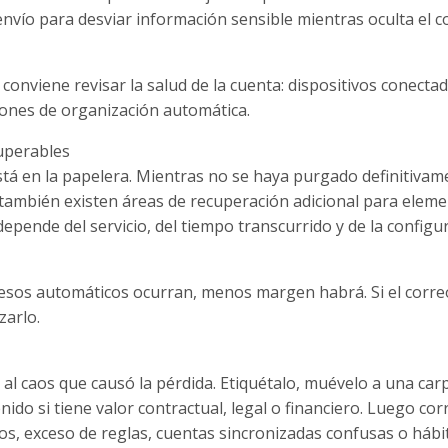
nvío para desviar información sensible mientras oculta el c
onviene revisar la salud de la cuenta: dispositivos conectad
iones de organización automática.
uperables
stá en la papelera. Mientras no se haya purgado definitivam
ambién existen áreas de recuperación adicional para elem
epende del servicio, del tiempo transcurrido y de la configu
esos automáticos ocurran, menos margen habrá. Si el corre
zarlo.
al caos que causó la pérdida. Etiquétalo, muévelo a una car
do si tiene valor contractual, legal o financiero. Luego corr
os, exceso de reglas, cuentas sincronizadas confusas o hábi