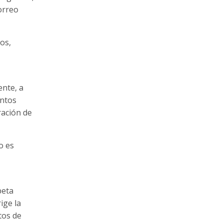
orreo
os,
ente, a
entos
ración de
o es
peta
ige la
tos de