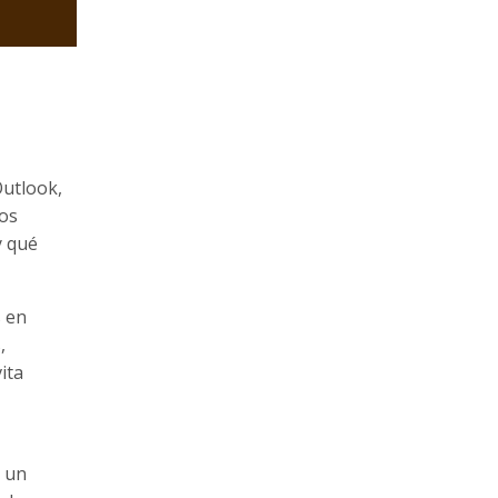
Outlook,
tos
y qué
s en
,
ita
, un