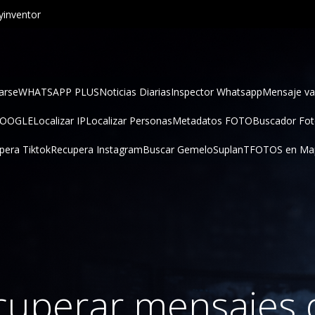
inventor
arse
WHATSAPP PLUS
Noticias Diarias
Inspector Whatsapp
Mensaje va
GOOGLE
Localizar IP
Localizar Personas
Metadatos FOTO
Buscador Fo
pera Tiktok
Recupera Instagram
Buscar Gemelo
SuplanT
FOTOS en Ma
uperar mensajes 