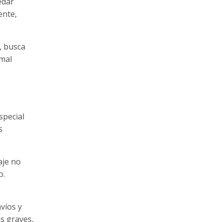
edar
ente,
, busca
 mal
special
s
aje no
o.
víos y
ás graves,