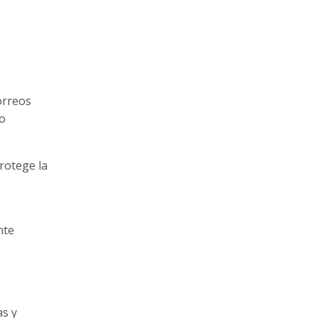
orreos
no
rotege la
nte
as y