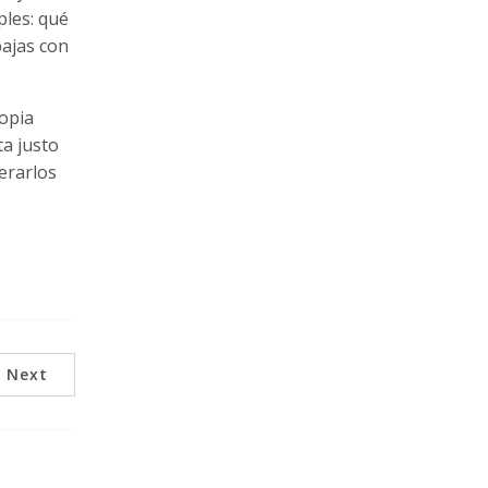
ples: qué
bajas con
opia
a justo
erarlos
Next