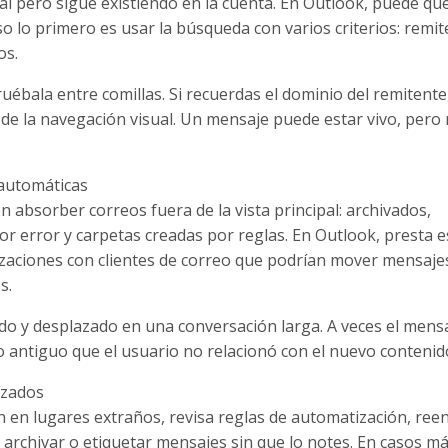
al pero sigue existiendo en la cuenta. En Outlook, puede qu
so lo primero es usar la búsqueda con varios criterios: remit
os.
uébala entre comillas. Si recuerdas el dominio del remitente
de la navegación visual. Un mensaje puede estar vivo, pero
 automáticas
 absorber correos fuera de la vista principal: archivados,
r error y carpetas creadas por reglas. En Outlook, presta e
nizaciones con clientes de correo que podrían mover mensaje
s.
ído y desplazado en una conversación larga. A veces el mens
 antiguo que el usuario no relacionó con el nuevo contenid
rizados
 en lugares extraños, revisa reglas de automatización, reen
 archivar o etiquetar mensajes sin que lo notes. En casos m