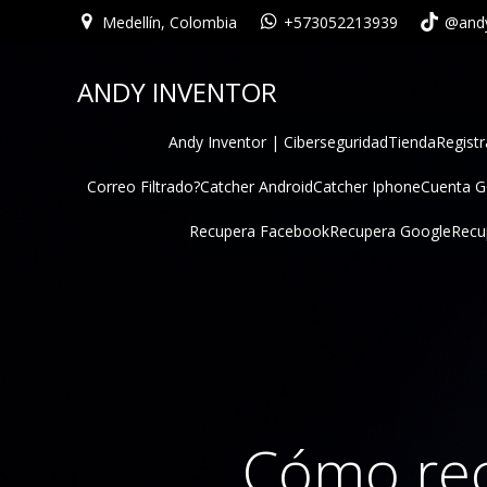
Medellín, Colombia
+573052213939
@andy
ANDY INVENTOR
Andy Inventor | Ciberseguridad
Tienda
Registr
Correo Filtrado?
Catcher Android
Catcher Iphone
Cuenta 
Recupera Facebook
Recupera Google
Recu
Cómo rec