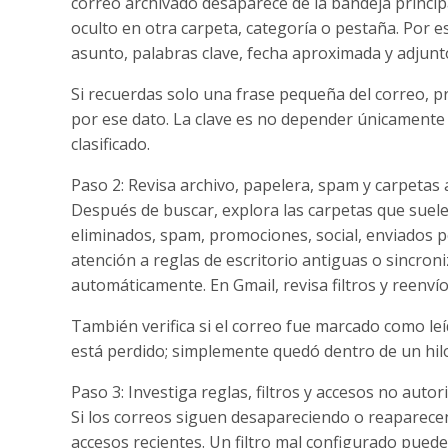
correo archivado desaparece de la bandeja princip
oculto en otra carpeta, categoría o pestaña. Por e
asunto, palabras clave, fecha aproximada y adjunt
Si recuerdas solo una frase pequeña del correo, pr
por ese dato. La clave es no depender únicamente 
clasificado.
Paso 2: Revisa archivo, papelera, spam y carpetas
Después de buscar, explora las carpetas que suelen
eliminados, spam, promociones, social, enviados po
atención a reglas de escritorio antiguas o sincro
automáticamente. En Gmail, revisa filtros y reenvío
También verifica si el correo fue marcado como le
está perdido; simplemente quedó dentro de un hilo
Paso 3: Investiga reglas, filtros y accesos no auto
Si los correos siguen desapareciendo o reaparecen
accesos recientes. Un filtro mal configurado puede