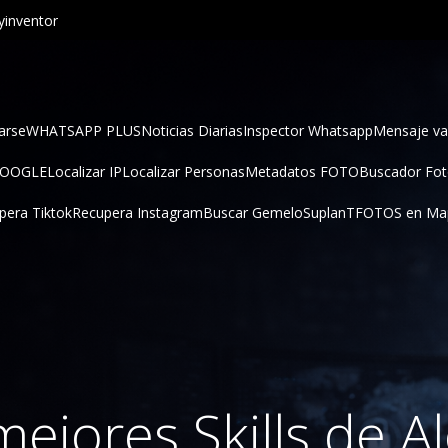
inventor
arse
WHATSAPP PLUS
Noticias Diarias
Inspector Whatsapp
Mensaje va
GOOGLE
Localizar IP
Localizar Personas
Metadatos FOTO
Buscador Fo
pera Tiktok
Recupera Instagram
Buscar Gemelo
SuplanT
FOTOS en Ma
mejores Skills de A