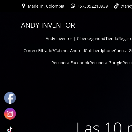
Medellín, Colombia
+573052213939
@andy
ANDY INVENTOR
Andy Inventor | Ciberseguridad
Tienda
Registr
Correo Filtrado?
Catcher Android
Catcher Iphone
Cuenta 
Recupera Facebook
Recupera Google
Recu
Las 10 