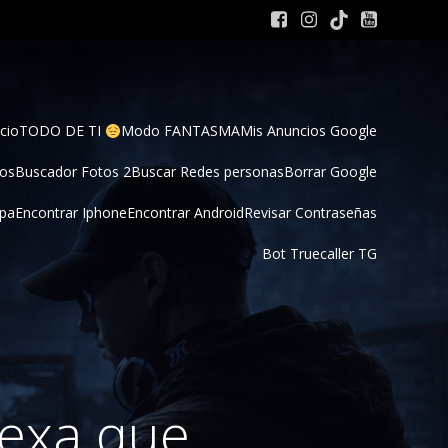
cio
TODO DE TI 
Modo FANTASMA
Mis Anuncios Google
tos
Buscador Fotos 2
Buscar Redes personas
Borrar Google
pa
Encontrar Iphone
Encontrar Android
Revisar Contraseñas
Bot Truecaller TG
lexa que