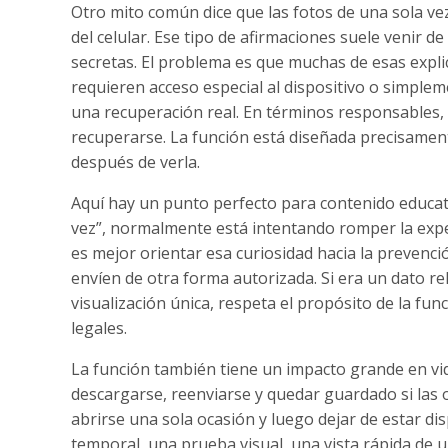
Otro mito común dice que las fotos de una sola v
del celular. Ese tipo de afirmaciones suele venir 
secretas. El problema es que muchas de esas expl
requieren acceso especial al dispositivo o simple
una recuperación real. En términos responsables,
recuperarse. La función está diseñada precisamen
después de verla.
Aquí hay un punto perfecto para contenido educat
vez”, normalmente está intentando romper la expec
es mejor orientar esa curiosidad hacia la prevenci
envíen de otra forma autorizada. Si era un dato re
visualización única, respeta el propósito de la fu
legales.
La función también tiene un impacto grande en v
descargarse, reenviarse y quedar guardado si las 
abrirse una sola ocasión y luego dejar de estar di
temporal, una prueba visual, una vista rápida de