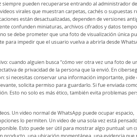
ez siempre pueden recuperarse entrando al administrador de
de videos virales que muestran carpetas, cachés o supuestas r
icaciones están desactualizadas, dependen de versiones anti
mente confunden miniaturas, archivos cifrados y datos tempo
 no se debe prometer que una foto de visualización única p
te para impedir que el usuario vuelva a abrirla desde What
ivo: cuando alguien busca “cómo ver otra vez una foto de u
tativa de privacidad de la persona que la envió. En ciberse
ón: si necesitas conservar una información importante, pide 
levante, solicita permiso para guardarlo. Si fue enviada com
nción. Esto no solo es más ético, también evita problemas pe
ideos. Un video normal de WhatsApp puede ocupar espacio,
opciones lo permiten. Un video de una sola vez está pensad
sponible. Esto puede ser útil para mostrar algo puntual: un 
 un producto, una ubicación momentánea, una evidencia que 