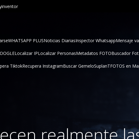
inventor
arse
WHATSAPP PLUS
Noticias Diarias
Inspector Whatsapp
Mensaje va
GOOGLE
Localizar IP
Localizar Personas
Metadatos FOTO
Buscador Fo
pera Tiktok
Recupera Instagram
Buscar Gemelo
SuplanT
FOTOS en Ma
ecen realmente las