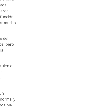
atos
meros,
 función
por mucho
e del
os, pero
la
lguien o
de
a
 un
 normal y,
posible