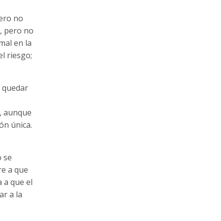
pero no
z, pero no
mal en la
l riesgo;
e quedar
s, aunque
ón única.
o se
re a que
 a que el
r a la