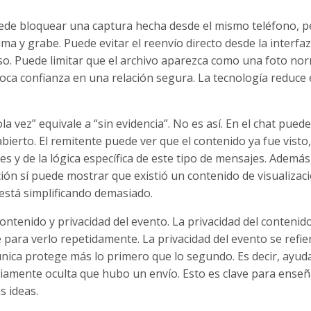
uede bloquear una captura hecha desde el mismo teléfono, 
a y grabe. Puede evitar el reenvío directo desde la interfa
so. Puede limitar que el archivo aparezca como una foto nor
oca confianza en una relación segura. La tecnología reduce e
 vez” equivale a “sin evidencia”. No es así. En el chat pued
bierto. El remitente puede ver que el contenido ya fue visto,
 y de la lógica específica de este tipo de mensajes. Ademá
ión sí puede mostrar que existió un contenido de visualizaci
 está simplificando demasiado.
ontenido y privacidad del evento. La privacidad del contenid
e para verlo repetidamente. La privacidad del evento se refie
única protege más lo primero que lo segundo. Es decir, ayuda
iamente oculta que hubo un envío. Esto es clave para enseña
 ideas.