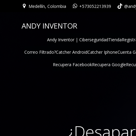
Medellín, Colombia
+573052213939
@andy
ANDY INVENTOR
Andy Inventor | Ciberseguridad
Tienda
Registr
Correo Filtrado?
Catcher Android
Catcher Iphone
Cuenta 
Recupera Facebook
Recupera Google
Recu
¿Desapar