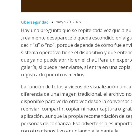
mayo 20, 2026
Ciberseguridad
Hay una pregunta que se repite cada vez que algu
¿realmente desaparece o queda escondido en algun
decir “sí” o “no”, porque depende de cómo fue env
sistema operativo tiene el dispositivo y qué ente
que ya no puede abrirlo en el chat. Para un experto
galería, si puede reenviarse, si entra en una copi
registrarlo por otros medios.
La función de fotos y videos de visualización únic
diferencia de una imagen tradicional, el archivo 
disponible para verlo otra vez desde la conversac
reenviar, compartir, copiar ni hacer captura o grab
aplicación, aunque la propia recomendación de seg
personas de confianza. Esa advertencia es impor
con otro dispositivo apuntando a la pantalla.