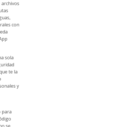
 archivos
utas
guas,
rales con
ueda
sApp
na sola
guridad
que te la
o
rsonales y
o para
código
no se