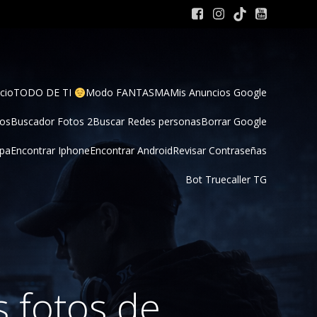
cio
TODO DE TI 
Modo FANTASMA
Mis Anuncios Google
tos
Buscador Fotos 2
Buscar Redes personas
Borrar Google
pa
Encontrar Iphone
Encontrar Android
Revisar Contraseñas
Bot Truecaller TG
 fotos de