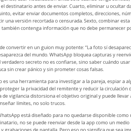
el destinatario antes de enviar. Cuarto, eliminar u ocultar d
uinto, evitar enviar documentos completos, direcciones, nú
ir una versión recortada o censurada. Sexto, combinar esta
o también contenga información que no debe permanecer 
ede convertir en un guion muy potente: “La foto sí desaparec
 desaparezca del mundo. WhatsApp bloquea capturas y reenví
 verdadero secreto no es confiarse, sino saber cuándo usar 
ca sin crear pánico y sin prometer cosas falsas.
 es una herramienta para investigar a la pareja, espiar a a
roteger la privacidad del remitente y reducir la circulación 
de vigilancia distorsiona el objetivo original y puede llevar 
nseñar límites, no solo trucos.
 WhatsApp está diseñado para no quedarse disponible como
tinatario, no se puede reenviar desde la app como un medio
 y grabaciones de pantalla. Pero eso no significa que sea im