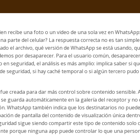
ien recibe una foto o un video de una sola vez en WhatsApp
a parte del celular? La respuesta correcta no es tan simpl
iado el archivo, qué versión de WhatsApp se está usando, q
ndemos por desaparecer. Para el usuario común, desaparecer 
 en seguridad, el análisis es más amplio: implica saber si qu
a de seguridad, si hay caché temporal o si algún tercero pudo
a fue creada para dar más control sobre contenido sensible. 
no se guarda automáticamente en la galería del receptor y no
ión. WhatsApp también indica que los destinatarios no pued
ación de pantalla del contenido de visualización única dentr
uridad sigue siendo compartir este tipo de contenido solo 
tante porque ninguna app puede controlar lo que una perso