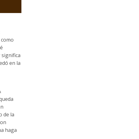
:
e como
ué
significa
edó en la
A
 queda
en
o de la
con
na haga