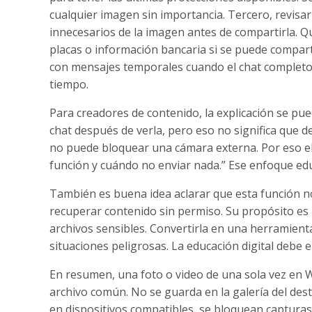
cualquier imagen sin importancia. Tercero, revisar 
innecesarios de la imagen antes de compartirla. Q
placas o información bancaria si se puede compart
con mensajes temporales cuando el chat complet
tiempo.
Para creadores de contenido, la explicación se pu
chat después de verla, pero eso no significa que
no puede bloquear una cámara externa. Por eso el
función y cuándo no enviar nada.” Ese enfoque edu
También es buena idea aclarar que esta función no
recuperar contenido sin permiso. Su propósito es p
archivos sensibles. Convertirla en una herramienta 
situaciones peligrosas. La educación digital debe e
En resumen, una foto o video de una sola vez en
archivo común. No se guarda en la galería del des
en dispositivos compatibles, se bloquean capturas