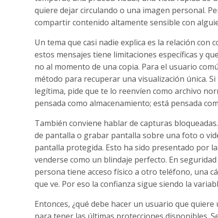
quiere dejar circulando o una imagen personal. Pe
compartir contenido altamente sensible con alguie
Un tema que casi nadie explica es la relación co
estos mensajes tiene limitaciones específicas y q
no al momento de una copia. Para el usuario común
método para recuperar una visualización única. Si
legítima, pide que te lo reenvíen como archivo nor
pensada como almacenamiento; está pensada co
También conviene hablar de capturas bloqueadas. 
de pantalla o grabar pantalla sobre una foto o vi
pantalla protegida. Esto ha sido presentado por l
venderse como un blindaje perfecto. En seguridad d
persona tiene acceso físico a otro teléfono, una 
que ve. Por eso la confianza sigue siendo la varia
Entonces, ¿qué debe hacer un usuario que quiere 
para tener las últimas protecciones disponibles. 