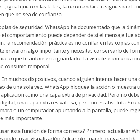
ro, igual que con las fotos, la recomendación sigue siendo n
n que no sea de confianza.
n copias de seguridad. WhatsApp ha documentado que la dinám
ue el comportamiento puede depender de si el mensaje fue ab
, la recomendación práctica es no confiar en las copias co
 te enviaron algo importante y necesitas conservarlo de for
mal o que te autoricen a guardarlo. La visualización única no
mo consumo temporal.
En muchos dispositivos, cuando alguien intenta hacer una 
deo de una sola vez, WhatsApp bloquea la acción o muestra 
a aplicación como una capa extra de privacidad. Pero no debe
igital, una capa extra es valiosa, pero no es absoluta. Si un
cámara o un computador apuntando a la pantalla, puede regis
ble más importante.
usar esta función de forma correcta? Primero, actualizar W
Segundo, usar visualización única solo cuando tenga sentido,