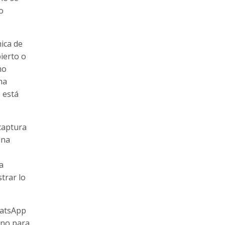
o
ica de
ierto o
mo
ma
 está
captura
una
a
trar lo
hatsApp
 no para