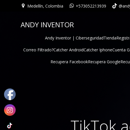
Medellín, Colombia
+573052213939
@andy
ANDY INVENTOR
Andy Inventor | Ciberseguridad
Tienda
Registr
Correo Filtrado?
Catcher Android
Catcher Iphone
Cuenta 
Recupera Facebook
Recupera Google
Recu
TikTok a