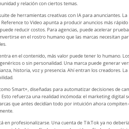
munidad y relación con ciertos temas.
uite de herramientas creativas con IA para anunciantes. La
 Reference to Video apunta a producir anuncios más rápido
puede reducir costos. Para agencias, puede acelerar prueba
nvertirse en el rostro humano que las marcas necesitan pa
es.
entra en el contenido, más valor puede tener lo humano. Lo
, genéricos o sin personalidad. Una marca puede generar ve
ianza, historia, voz y presencia. Ahí entran los creadores. La
ilidad.
como Smart+, diseñadas para automatizar decisiones de ca
. Esto refuerza una realidad incómoda: el marketing digital s
rcas que antes decidían todo por intuición ahora compiten
mente.
tá en profesionalizarse. Una cuenta de TikTok ya no deberí