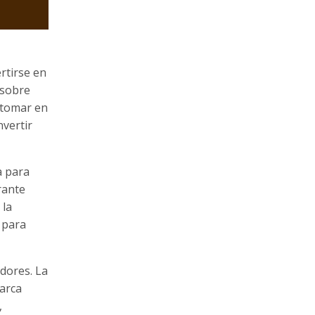
rtirse en
 sobre
 tomar en
nvertir
a para
rante
 la
 para
idores. La
marca
,