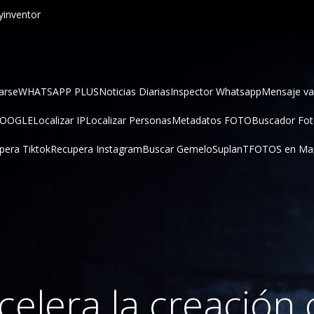
inventor
arse
WHATSAPP PLUS
Noticias Diarias
Inspector Whatsapp
Mensaje va
GOOGLE
Localizar IP
Localizar Personas
Metadatos FOTO
Buscador Fo
pera Tiktok
Recupera Instagram
Buscar Gemelo
SuplanT
FOTOS en Ma
celera la creación c