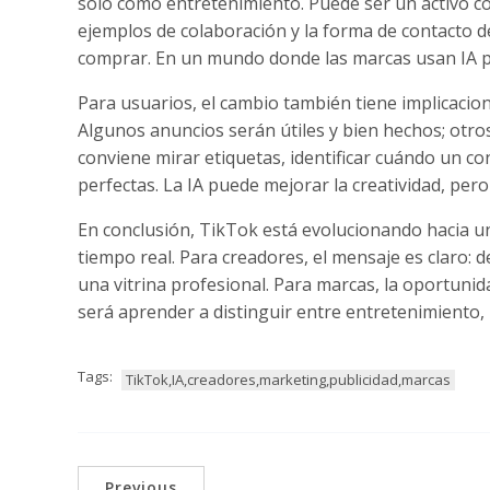
solo como entretenimiento. Puede ser un activo come
ejemplos de colaboración y la forma de contacto 
comprar. En un mundo donde las marcas usan IA par
Para usuarios, el cambio también tiene implicacion
Algunos anuncios serán útiles y bien hechos; otros
conviene mirar etiquetas, identificar cuándo un 
perfectas. La IA puede mejorar la creatividad, pe
En conclusión, TikTok está evolucionando hacia una
tiempo real. Para creadores, el mensaje es claro: de
una vitrina profesional. Para marcas, la oportunida
será aprender a distinguir entre entretenimiento,
Tags:
TikTok,IA,creadores,marketing,publicidad,marcas
Previous