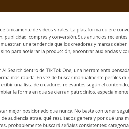
e únicamente de videos virales. La plataforma quiere conve
, publicidad, compras y conversión. Sus anuncios recientes
ial muestran una tendencia que los creadores y marcas deben
d, sino para acelerar la producción, encontrar audiencias y co
r AI Search dentro de TikTok One, una herramienta pensad
orma más rápida. En vez de buscar manualmente perfiles du
cibir una lista de creadores relevantes según el contenido,
cambiar la forma en que se cierran patrocinios, especialmente
 estar mejor posicionado que nunca. No basta con tener segu
o de audiencia atrae, qué resultados genera y por qué una 
ores, probablemente buscará señales consistentes: categoría