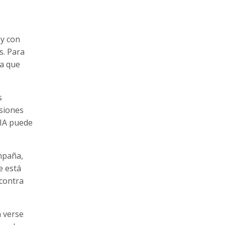
 y con
s. Para
ra que
s
rsiones
 IA puede
mpaña,
e está
 contra
a verse