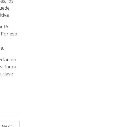
as, los
puede
tiva.
r IA.
. Por eso
o
a.
zclan en
si fuera
a clave
Next