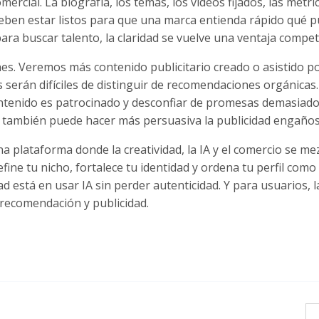
rcial. La biografía, los temas, los videos fijados, las métric
deben estar listos para que una marca entienda rápido qué 
a buscar talento, la claridad se vuelve una ventaja competi
es. Veremos más contenido publicitario creado o asistido po
 serán difíciles de distinguir de recomendaciones orgánicas
contenido es patrocinado y desconfiar de promesas demasiad
ro también puede hacer más persuasiva la publicidad engaños
 plataforma donde la creatividad, la IA y el comercio se me
fine tu nicho, fortalece tu identidad y ordena tu perfil como 
d está en usar IA sin perder autenticidad. Y para usuarios, l
 recomendación y publicidad.