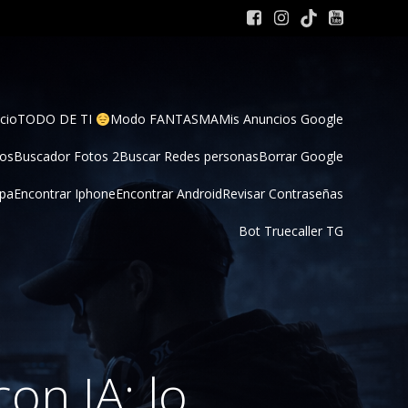
cio
TODO DE TI 
Modo FANTASMA
Mis Anuncios Google
tos
Buscador Fotos 2
Buscar Redes personas
Borrar Google
pa
Encontrar Iphone
Encontrar Android
Revisar Contraseñas
Bot Truecaller TG
on IA: lo