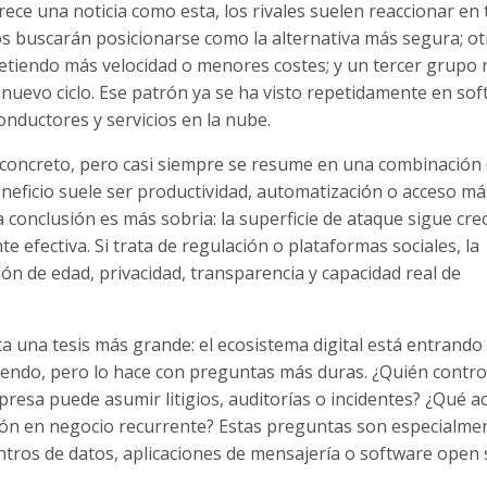
ce una noticia como esta, los rivales suelen reaccionar en 
os buscarán posicionarse como la alternativa más segura; o
etiendo más velocidad o menores costes; y un tercer grupo 
nuevo ciclo. Ese patrón ya se ha visto repetidamente en so
onductores y servicios en la nube.
a concreto, pero casi siempre se resume en una combinación
l beneficio suele ser productividad, automatización o acceso m
a conclusión es más sobria: la superficie de ataque sigue cre
 efectiva. Si trata de regulación o plataformas sociales, la
ión de edad, privacidad, transparencia y capacidad real de
ta una tesis más grande: el ecosistema digital está entrando
luyendo, pero lo hace con preguntas más duras. ¿Quién contro
resa puede asumir litigios, auditorías o incidentes? ¿Qué ac
ción en negocio recurrente? Estas preguntas son especialme
entros de datos, aplicaciones de mensajería o software open 