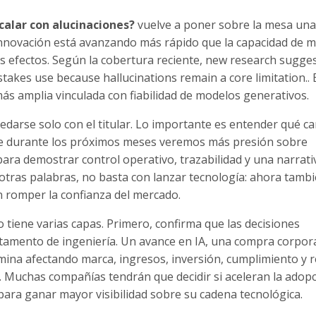
calar con alucinaciones?
vuelve a poner sobre la mesa una
la innovación está avanzando más rápido que la capacidad de 
 efectos. Según la cobertura reciente, new research sugges
takes use because hallucinations remain a core limitation.. 
s amplia vinculada con fiabilidad de modelos generativos.
uedarse solo con el titular. Lo importante es entender qué c
 que durante los próximos meses veremos más presión sobre
ra demostrar control operativo, trazabilidad y una narrativ
 otras palabras, no basta con lanzar tecnología: ahora tamb
n romper la confianza del mercado.
 tiene varias capas. Primero, confirma que las decisiones
rtamento de ingeniería. Un avance en IA, una compra corpor
ina afectando marca, ingresos, inversión, cumplimiento y r
s. Muchas compañías tendrán que decidir si aceleran la adopc
para ganar mayor visibilidad sobre su cadena tecnológica.