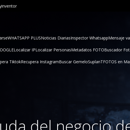
inventor
arse
WHATSAPP PLUS
Noticias Diarias
Inspector Whatsapp
Mensaje va
GOOGLE
Localizar IP
Localizar Personas
Metadatos FOTO
Buscador Fo
pera Tiktok
Recupera Instagram
Buscar Gemelo
SuplanT
FOTOS en Ma
uda del negocio de 