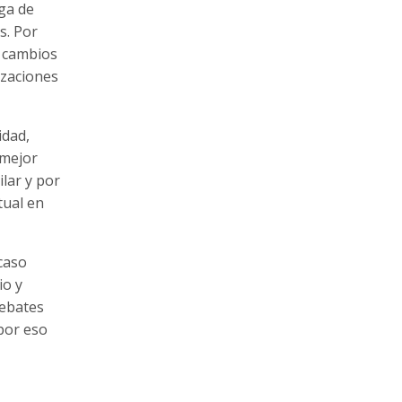
uga de
s. Por
, cambios
izaciones
idad,
l mejor
lar y por
tual en
caso
io y
debates
por eso