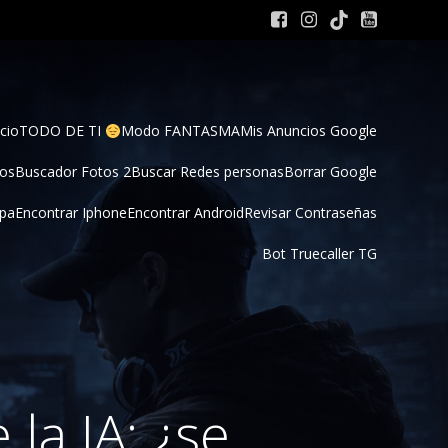
cio
TODO DE TI 
Modo FANTASMA
Mis Anuncios Google
tos
Buscador Fotos 2
Buscar Redes personas
Borrar Google
pa
Encontrar Iphone
Encontrar Android
Revisar Contraseñas
Bot Truecaller TG
la IA: ¿se