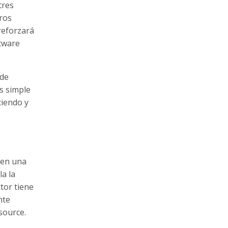
tres
tros
reforzará
ftware
 de
ás simple
ciendo y
 en una
la la
tor tiene
nte
source.