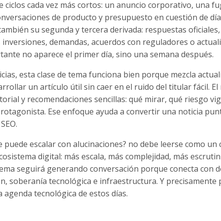
ve ciclos cada vez más cortos: un anuncio corporativo, una f
onversaciones de producto y presupuesto en cuestión de día
o también su segunda y tercera derivada: respuestas oficiales
vas inversiones, demandas, acuerdos con reguladores o actual
tante no aparece el primer día, sino una semana después.
icias, esta clase de tema funciona bien porque mezcla actual
ollar un artículo útil sin caer en el ruido del titular fácil. E
rial y recomendaciones sencillas: qué mirar, qué riesgo vigi
protagonista. Ese enfoque ayuda a convertir una noticia pun
 SEO.
¿se puede escalar con alucinaciones? no debe leerse como un 
ecosistema digital: más escala, más complejidad, más escrutin
 tema seguirá generando conversación porque conecta con 
n, soberanía tecnológica e infraestructura. Y precisamente 
a agenda tecnológica de estos días.