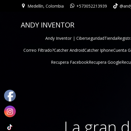
Medellín, Colombia
+573052213939
@andy
ANDY INVENTOR
Andy Inventor | Ciberseguridad
Tienda
Registr
Correo Filtrado?
Catcher Android
Catcher Iphone
Cuenta 
Recupera Facebook
Recupera Google
Recu
La gran d