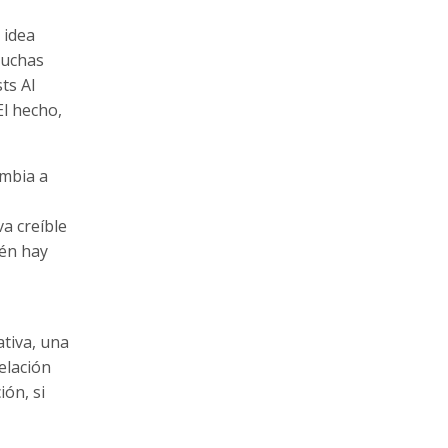
 idea
muchas
ts AI
El hecho,
ambia a
a creíble
ién hay
ativa, una
elación
ión, si