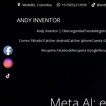
Medellín, Colombia
+573052213939
@andy
ANDY INVENTOR
Andy Inventor | Ciberseguridad
Tienda
Registr
Correo Filtrado?
Catcher Android
Catcher Iphone
Cuenta 
Recupera Facebook
Recupera Google
Recu
Meta AI: e