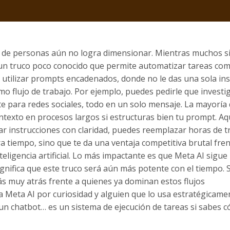
a de personas aún no logra dimensionar. Mientras muchos 
 un truco poco conocido que permite automatizar tareas com
utilizar prompts encadenados, donde no le das una sola ins
mo flujo de trabajo. Por ejemplo, puedes pedirle que investi
e para redes sociales, todo en un solo mensaje. La mayoría
exto en procesos largos si estructuras bien tu prompt. Aq
rar instrucciones con claridad, puedes reemplazar horas de t
a tiempo, sino que te da una ventaja competitiva brutal fren
teligencia artificial. Lo más impactante es que Meta AI sigue
nifica que este truco será aún más potente con el tiempo. S
s muy atrás frente a quienes ya dominan estos flujos
a Meta AI por curiosidad y alguien que lo usa estratégicame
n chatbot… es un sistema de ejecución de tareas si sabes 