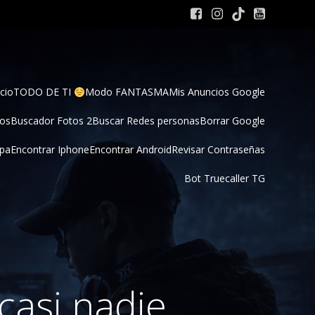
cio
TODO DE TI 
Modo FANTASMA
Mis Anuncios Google
tos
Buscador Fotos 2
Buscar Redes personas
Borrar Google
pa
Encontrar Iphone
Encontrar Android
Revisar Contraseñas
Bot Truecaller TG
 casi nadie