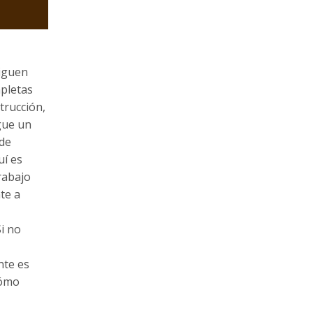
siguen
pletas
trucción,
gue un
 de
uí es
rabajo
te a
i no
nte es
cómo