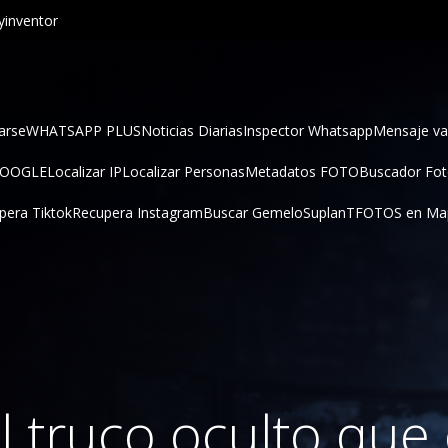
inventor
arse
WHATSAPP PLUS
Noticias Diarias
Inspector Whatsapp
Mensaje va
GOOGLE
Localizar IP
Localizar Personas
Metadatos FOTO
Buscador Fo
pera Tiktok
Recupera Instagram
Buscar Gemelo
SuplanT
FOTOS en Ma
l truco oculto que