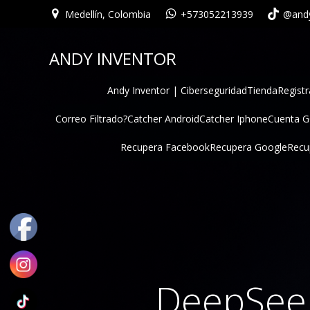
Medellín, Colombia
+573052213939
@andy
ANDY INVENTOR
Andy Inventor | Ciberseguridad
Tienda
Registr
Correo Filtrado?
Catcher Android
Catcher Iphone
Cuenta 
Recupera Facebook
Recupera Google
Recu
DeepSeek