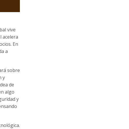
bal vive
l acelera
ocios. En
da a
ará sobre
n y
idea de
en algo
guridad y
pensando
cnológica.