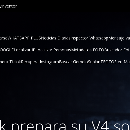
inventor
arse
WHATSAPP PLUS
Noticias Diarias
Inspector Whatsapp
Mensaje va
GOOGLE
Localizar IP
Localizar Personas
Metadatos FOTO
Buscador Fo
pera Tiktok
Recupera Instagram
Buscar Gemelo
SuplanT
FOTOS en Ma
 prepara su V4 so