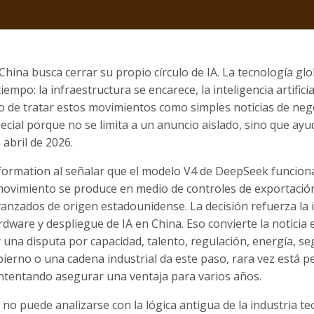
ina busca cerrar su propio círculo de IA. La tecnología glo
po: la infraestructura se encarece, la inteligencia artificia
o de tratar estos movimientos como simples noticias de neg
cial porque no se limita a un anuncio aislado, sino que ayu
 abril de 2026.
Information al señalar que el modelo V4 de DeepSeek funcion
 movimiento se produce en medio de controles de exportació
vanzados de origen estadounidense. La decisión refuerza la 
ware y despliegue de IA en China. Eso convierte la noticia 
 una disputa por capacidad, talento, regulación, energía, se
erno o una cadena industrial da este paso, rara vez está 
intentando asegurar una ventaja para varios años.
no puede analizarse con la lógica antigua de la industria te