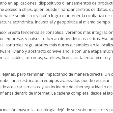
tró en aplicaciones, dispositivos o lanzamientos de product
ene acceso a chips, quién puede financiar centros de datos, q
adena de suministro y quién logra mantener la confianza de cl
lectura económica, industrial y geopolítica al mismo tiempo.
o. Si esta tendencia se consolida, veremos más integración 
ue empresas y países reduzcan dependencias críticas. Eso 
s, controles regulatorios más duros o cambios en la localiz
software liviano y abstracto convive ahora con una etapa muc
cas, cables, terrenos, satélites, licencias, talento técnico y
en lejanas, pero terminan impactando de manera directa. Un
la nube; una restricción a equipos avanzados puede retrasar
de acelerar servicios; y un incidente de ciberseguridad o de
nfianza dentro de internet. La cadena completa, desde el la
ormación mayor: la tecnología dejó de ser solo un sector y p