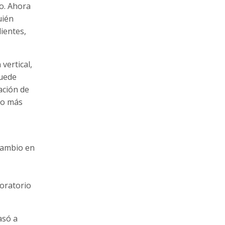
o. Ahora
uién
ientes,
vertical,
puede
ación de
ho más
 cambio en
boratorio
asó a