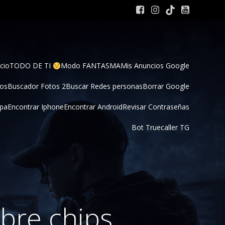
cio
TODO DE TI 
Modo FANTASMA
Mis Anuncios Google
tos
Buscador Fotos 2
Buscar Redes personas
Borrar Google
pa
Encontrar Iphone
Encontrar Android
Revisar Contraseñas
Bot Truecaller TG
bre chips