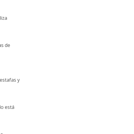
liza
as de
estafas y
do está