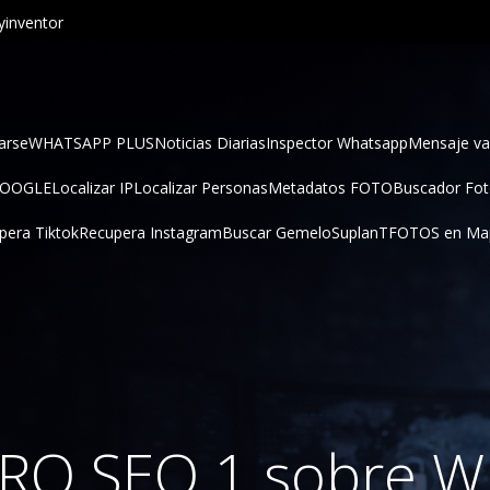
inventor
arse
WHATSAPP PLUS
Noticias Diarias
Inspector Whatsapp
Mensaje va
GOOGLE
Localizar IP
Localizar Personas
Metadatos FOTO
Buscador Fo
pera Tiktok
Recupera Instagram
Buscar Gemelo
SuplanT
FOTOS en Ma
 PRO SEO 1 sobre W