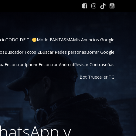
cio
TODO DE TI 
Modo FANTASMA
Mis Anuncios Google
tos
Buscador Fotos 2
Buscar Redes personas
Borrar Google
pa
Encontrar Iphone
Encontrar Android
Revisar Contraseñas
Bot Truecaller TG
hatsApp y