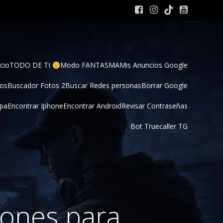
cio
TODO DE TI 
Modo FANTASMA
Mis Anuncios Google
tos
Buscador Fotos 2
Buscar Redes personas
Borrar Google
pa
Encontrar Iphone
Encontrar Android
Revisar Contraseñas
Bot Truecaller TG
iones para