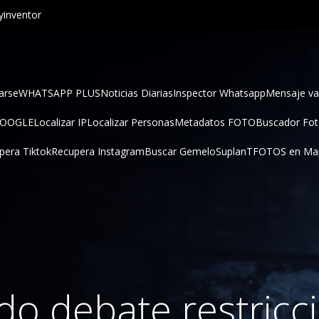
inventor
arse
WHATSAPP PLUS
Noticias Diarias
Inspector Whatsapp
Mensaje va
GOOGLE
Localizar IP
Localizar Personas
Metadatos FOTO
Buscador Fo
pera Tiktok
Recupera Instagram
Buscar Gemelo
SuplanT
FOTOS en Ma
do debate restricc