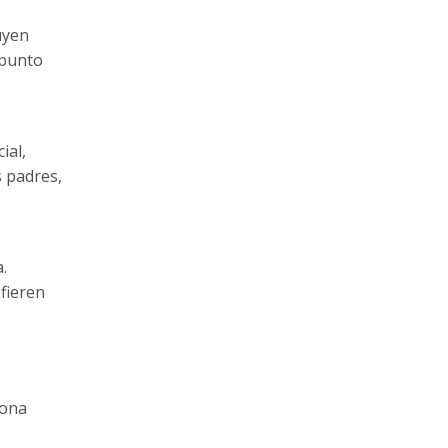
uyen
 punto
ial,
s padres,
.
fieren
iona