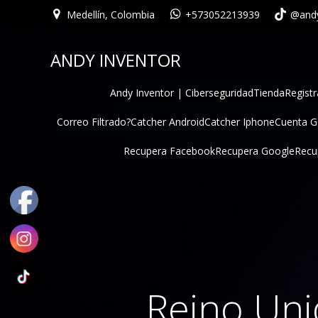
Medellín, Colombia
+573052213939
@andy
ANDY INVENTOR
Andy Inventor | Ciberseguridad
Tienda
Registr
Correo Filtrado?
Catcher Android
Catcher Iphone
Cuenta 
Recupera Facebook
Recupera Google
Recu
Reino Uni