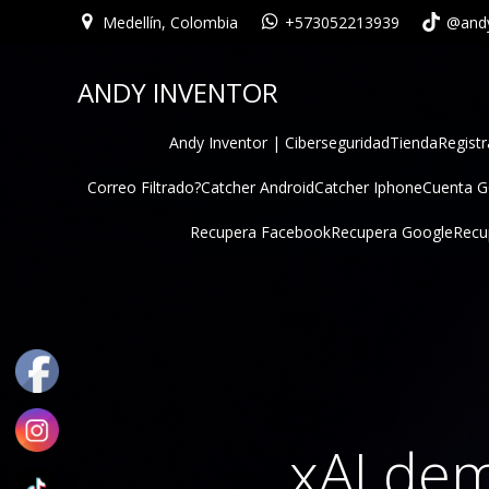
Medellín, Colombia
+573052213939
@andy
ANDY INVENTOR
Andy Inventor | Ciberseguridad
Tienda
Registr
Correo Filtrado?
Catcher Android
Catcher Iphone
Cuenta 
Recupera Facebook
Recupera Google
Recu
xAI dem