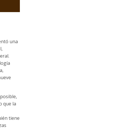
sentó una
l,
eral.
logía
a,
mueve
 posible,
o que la
ién tiene
nzas