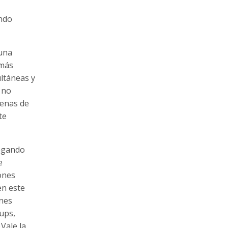
ando
 una
 más
ultáneas y
 no
denas de
te
legando
e
lones
en este
ones
ups,
Vale la