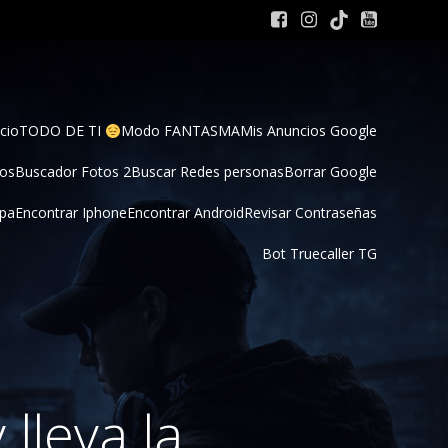
cio
TODO DE TI 
Modo FANTASMA
Mis Anuncios Google
tos
Buscador Fotos 2
Buscar Redes personas
Borrar Google
pa
Encontrar Iphone
Encontrar Android
Revisar Contraseñas
Bot Truecaller TG
lleva la