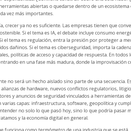
 herramientas abiertas o quedarse dentro de un ecosistema
da vez más importantes.
ía, crecer ya no es suficiente. Las empresas tienen que conv
stenible. Si el tema es IA, el debate incluye consumo energé
Si el tema es regulación, entra la presión por proteger a me
os dañinos. Si el tema es ciberseguridad, importa la caden
les, políticas de acceso y capacidad de respuesta. En todos l
 entrando en una fase más madura, donde la improvisación c
nte no será un hecho aislado sino parte de una secuencia. 
ianzas de hardware, nuevos conflictos regulatorios, litigi
tores y anuncios de seguridad vinculados a herramientas de 
 varias capas: infraestructura, software, geopolítica y cump
 entender no solo lo que pasó hoy, sino lo que podría pasar
ratamos y la economía digital en general.
ue funciona como termómetro de una industria que se está