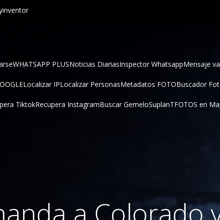
inventor
arse
WHATSAPP PLUS
Noticias Diarias
Inspector Whatsapp
Mensaje va
GOOGLE
Localizar IP
Localizar Personas
Metadatos FOTO
Buscador Fo
pera Tiktok
Recupera Instagram
Buscar Gemelo
SuplanT
FOTOS en Ma
anda a Colorado y 