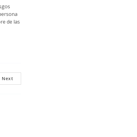
esgos
 persona
re de las
Next