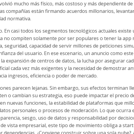
se volvió mucho más físico, más costoso y más dependiente de
ntas compañías están firmando acuerdos millonarios, levant
dad normativa.
o. En casi todos los segmentos tecnológicos actuales existe
ya no compiten solamente por ser populares o tener la app
a, seguridad, capacidad de servir millones de peticiones sim
nfianza del usuario. En ese escenario, un anuncio como este
 la expansión de centros de datos, la lucha por asegurar ca
ificial cada vez más exigentes y la necesidad de demostrar an
acia ingresos, eficiencia o poder de mercado.
ones parecen lejanas. Sin embargo, sus efectos terminan l
en o cambian su estrategia, eso puede impactar el precio d
ecen nuevas funciones, la estabilidad de plataformas que mil
 datos personales o procesos de moderación. Lo que ocurra 
sparencia, sesgo, uso de datos y responsabilidad por decisi
e vista empresarial, este tipo de movimiento obliga a start
r dependencias. ¿Conviene construir sobre una sola nube? ¿