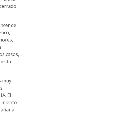
 cerrado
encer de
tico,
nores,
a
os casos,
uesta
Es muy
os
IA. El
limiento.
 mañana