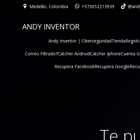
Medellín, Colombia
+573052213939
@andy
ANDY INVENTOR
Andy Inventor | Ciberseguridad
Tienda
Registr
Correo Filtrado?
Catcher Android
Catcher Iphone
Cuenta 
Recupera Facebook
Recupera Google
Recu
Te pu