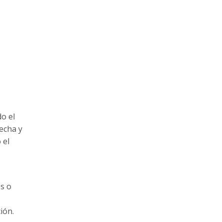
o el
echa y
 el
os o
ión.