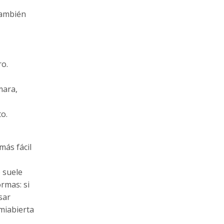
también
ro.
mara,
o.
más fácil
e suele
rmas: si
sar
miabierta