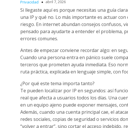
abril 7, 2026
Privacidad
Si llegaste aquí es porque necesitas una guía clar
una IP y qué no. Lo más importante es actuar con ca
riesgo. En internet abundan consejos confusos, vid
pensado para ayudarte a entender el problema, pri
errores comunes.
Antes de empezar conviene recordar algo: en segur
Cuando una persona entra en pánico suele compart
terceros que prometen ayuda inmediata. Eso norm
ruta práctica, explicada en lenguaje simple, con f
¿Por qué este tema importa tanto?
Te pueden localizar por IP en segundos: así func
real que afecta a usuarios todos los días. Una c
en un equipo ajeno puede exponer mensajes, contac
Además, cuando una cuenta principal cae, el ataca
redes sociales, copias de seguridad o servicios d
“volver a entrar”, sino cortar el acceso indebido, 