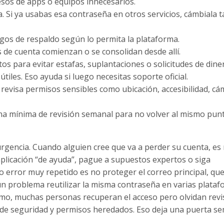
esos de apps o equipos innecesarios.
a. Si ya usabas esa contraseña en otros servicios, cámbiala 
digos de respaldo según lo permita la plataforma.
 de cuenta comienzan o se consolidan desde allí.
tos para evitar estafas, suplantaciones o solicitudes de dine
tiles. Eso ayuda si luego necesitas soporte oficial.
y revisa permisos sensibles como ubicación, accesibilidad, cá
tina mínima de revisión semanal para no volver al mismo punt
rgencia. Cuando alguien cree que va a perder su cuenta, es 
aplicación “de ayuda”, pague a supuestos expertos o siga
ro error muy repetido es no proteger el correo principal, qu
un problema reutilizar la misma contraseña en varias platafo
timo, muchas personas recuperan el acceso pero olvidan revi
s de seguridad y permisos heredados. Eso deja una puerta se