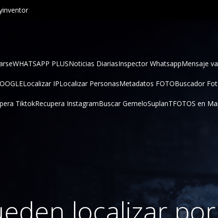
inventor
arse
WHATSAPP PLUS
Noticias Diarias
Inspector Whatsapp
Mensaje va
GOOGLE
Localizar IP
Localizar Personas
Metadatos FOTO
Buscador Fo
pera Tiktok
Recupera Instagram
Buscar Gemelo
SuplanT
FOTOS en Ma
eden localizar por