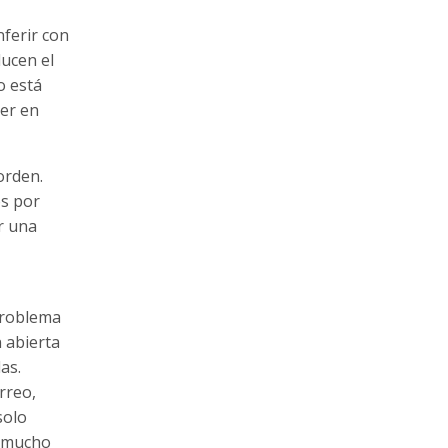
nferir con
ducen el
o está
aer en
orden.
os por
r una
problema
 abierta
as.
rreo,
solo
e mucho