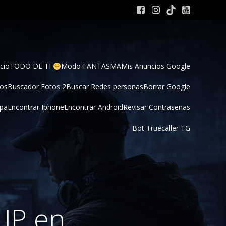
cio
TODO DE TI 
Modo FANTASMA
Mis Anuncios Google
tos
Buscador Fotos 2
Buscar Redes personas
Borrar Google
pa
Encontrar Iphone
Encontrar Android
Revisar Contraseñas
Bot Truecaller TG
 IP en