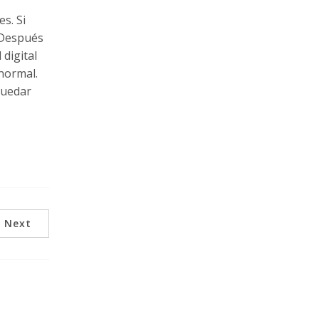
s. Si
. Después
 digital
 normal.
quedar
Next