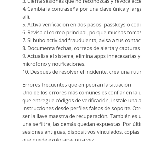
3. Cierra sesiones que no reconozcas y revoca acc
4. Cambia la contraseña por una clave única y larg
allí.
5. Activa verificación en dos pasos, passkeys o có
6. Revisa el correo principal, porque muchas tomas
7. Si hubo actividad fraudulenta, avisa a tus contac
8. Documenta fechas, correos de alerta y capturas ú
9. Actualiza el sistema, elimina apps innecesarias 
micrófono y notificaciones.
10. Después de resolver el incidente, crea una ru
Errores frecuentes que empeoran la situación
Uno de los errores más comunes es confiar en la u
que entregue códigos de verificación, instale una 
instrucciones desde perfiles falsos de soporte. Ot
ser la llave maestra de recuperación. También es 
una se filtra, las demás quedan expuestas. Por úl
sesiones antiguas, dispositivos vinculados, copia
que puede explotarse otra vez.