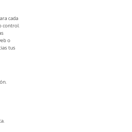
para cada
 control.
as
web o
cias tus
ón.
a.