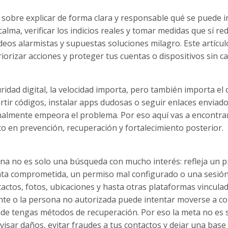
a sobre explicar de forma clara y responsable qué se puede i
lma, verificar los indicios reales y tomar medidas que sí re
eos alarmistas y supuestas soluciones milagro. Este artícul
orizar acciones y proteger tus cuentas o dispositivos sin c
idad digital, la velocidad importa, pero también importa el 
ir códigos, instalar apps dudosas o seguir enlaces enviad
almente empeora el problema. Por eso aquí vas a encontra
oco en prevención, recuperación y fortalecimiento posterior.
iona no es solo una búsqueda con mucho interés: refleja un 
uenta comprometida, un permiso mal configurado o una sesión
tos, fotos, ubicaciones y hasta otras plataformas vinculad
nte o la persona no autorizada puede intentar moverse a co
onde tengas métodos de recuperación. Por eso la meta no es 
revisar daños, evitar fraudes a tus contactos y dejar una bas