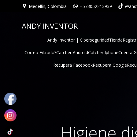
Medellín, Colombia
+573052213939
@andy
ANDY INVENTOR
Andy Inventor | Ciberseguridad
Tienda
Registr
Correo Filtrado?
Catcher Android
Catcher Iphone
Cuenta 
Recupera Facebook
Recupera Google
Recu
Higiene di