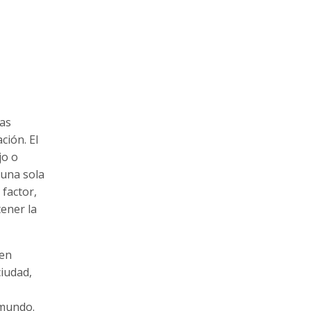
tas
ción. El
jo o
 una sola
 factor,
tener la
ien
ciudad,
 mundo.