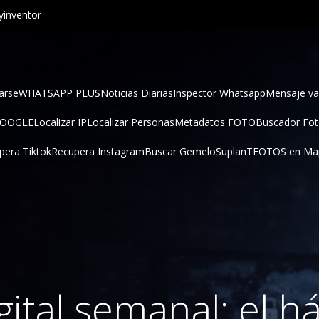
inventor
arse
WHATSAPP PLUS
Noticias Diarias
Inspector Whatsapp
Mensaje va
GOOGLE
Localizar IP
Localizar Personas
Metadatos FOTO
Buscador Fo
pera Tiktok
Recupera Instagram
Buscar Gemelo
SuplanT
FOTOS en Ma
gital semanal: el h