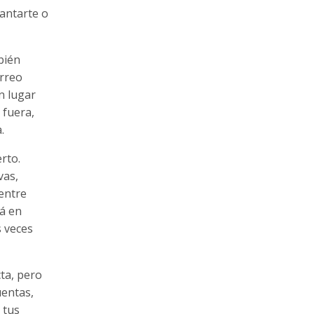
lantarte o
bién
orreo
n lugar
 fuera,
.
rto.
vas,
entre
á en
s veces
ta, pero
uentas,
 tus