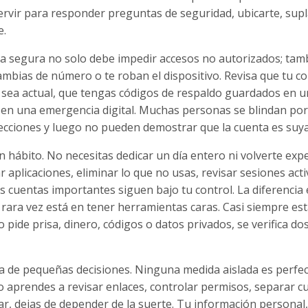
servir para responder preguntas de seguridad, ubicarte, sup
e.
ta segura no solo debe impedir accesos no autorizados; tam
cambias de número o te roban el dispositivo. Revisa que tu c
 sea actual, que tengas códigos de respaldo guardados en u
 en una emergencia digital. Muchas personas se blindan por
tecciones y luego no pueden demostrar que la cuenta es suya
n hábito. No necesitas dedicar un día entero ni volverte expe
plicaciones, eliminar lo que no usas, revisar sesiones acti
 cuentas importantes siguen bajo tu control. La diferencia 
ara vez está en tener herramientas caras. Casi siempre est
go pide prisa, dinero, códigos o datos privados, se verifica do
a de pequeñas decisiones. Ninguna medida aislada es perfec
 aprendes a revisar enlaces, controlar permisos, separar c
r, dejas de depender de la suerte. Tu información personal,