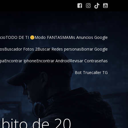
cio
TODO DE TI 
Modo FANTASMA
Mis Anuncios Google
tos
Buscador Fotos 2
Buscar Redes personas
Borrar Google
pa
Encontrar Iphone
Encontrar Android
Revisar Contraseñas
Bot Truecaller TG
ábito de 20