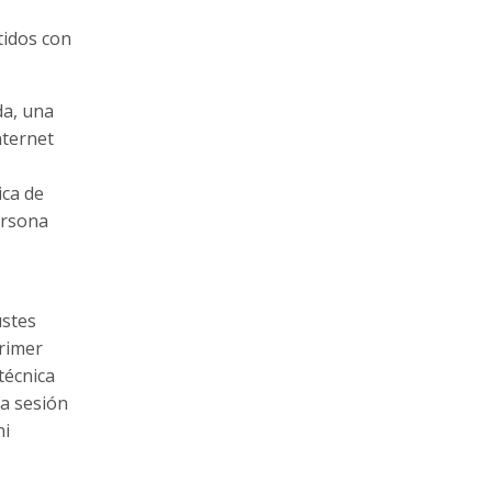
tidos con
da, una
nternet
ica de
ersona
ustes
primer
técnica
na sesión
ni