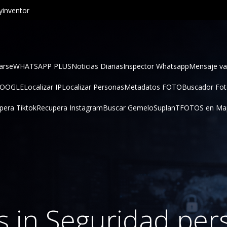
inventor
arse
WHATSAPP PLUS
Noticias Diarias
Inspector Whatsapp
Mensaje va
GOOGLE
Localizar IP
Localizar Personas
Metadatos FOTO
Buscador Fo
pera Tiktok
Recupera Instagram
Buscar Gemelo
SuplanT
FOTOS en Ma
s in Seguridad per