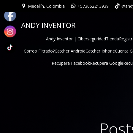
Medellín, Colombia
+573052213939
@andy
ANDY INVENTOR
Andy Inventor | Ciberseguridad
Tienda
Registr
Correo Filtrado?
Catcher Android
Catcher Iphone
Cuenta 
Recupera Facebook
Recupera Google
Recu
Post