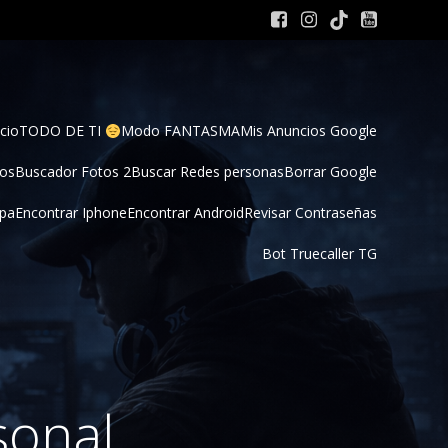
cio
TODO DE TI 
Modo FANTASMA
Mis Anuncios Google
tos
Buscador Fotos 2
Buscar Redes personas
Borrar Google
pa
Encontrar Iphone
Encontrar Android
Revisar Contraseñas
Bot Truecaller TG
sonal