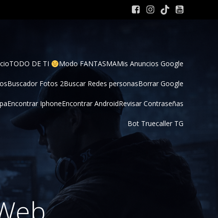
cio
TODO DE TI 
Modo FANTASMA
Mis Anuncios Google
tos
Buscador Fotos 2
Buscar Redes personas
Borrar Google
pa
Encontrar Iphone
Encontrar Android
Revisar Contraseñas
Bot Truecaller TG
 Web