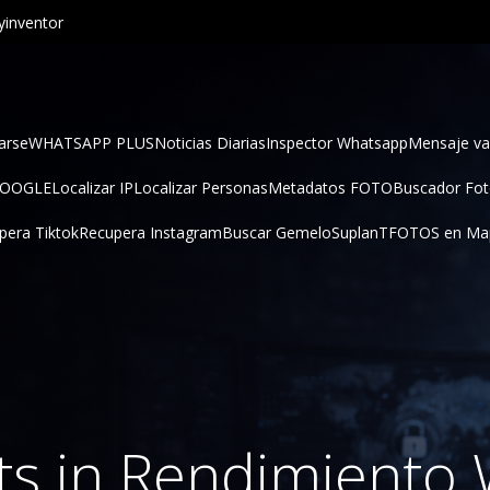
inventor
arse
WHATSAPP PLUS
Noticias Diarias
Inspector Whatsapp
Mensaje va
GOOGLE
Localizar IP
Localizar Personas
Metadatos FOTO
Buscador Fo
pera Tiktok
Recupera Instagram
Buscar Gemelo
SuplanT
FOTOS en Ma
ts in Rendimiento