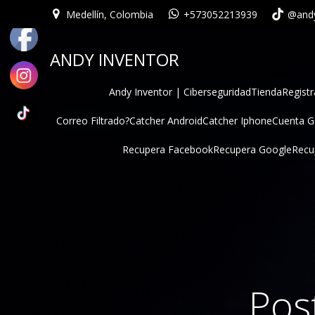
Medellín, Colombia
+573052213939
@andy
ANDY INVENTOR
Andy Inventor | Ciberseguridad
Tienda
Registr
Correo Filtrado?
Catcher Android
Catcher Iphone
Cuenta 
Recupera Facebook
Recupera Google
Recu
Pos