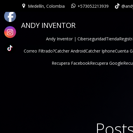
Medellín, Colombia
+573052213939
@andy
ANDY INVENTOR
Andy Inventor | Ciberseguridad
Tienda
Registr
Correo Filtrado?
Catcher Android
Catcher Iphone
Cuenta 
Recupera Facebook
Recupera Google
Recu
Post