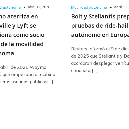
abril 13, 2026
abril 13,
ad autónoma
Movilidad autónoma
o aterriza en
Bolt y Stellantis pr
ille y Lyft se
pruebas de ride-hail
iona como socio
autónomo en Europ
 de la movilidad
Reuters informó el 9 de di
noma
de 2025 que Stellantis y Bo
acordaron desplegar vehícu
e abril de 2026 Waymo
conductor[…]
ó que empezaba a recibir a
meros usuarios públicos[…]