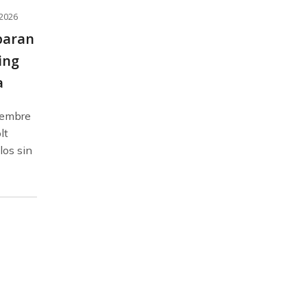
 2026
eparan
ing
a
ciembre
lt
los sin