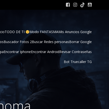
cio
TODO DE TI 
Modo FANTASMA
Mis Anuncios Google
tos
Buscador Fotos 2
Buscar Redes personas
Borrar Google
pa
Encontrar Iphone
Encontrar Android
Revisar Contraseñas
Bot Truecaller TG
ónoma