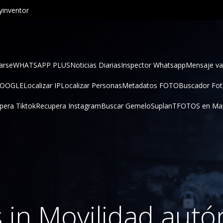
inventor
arse
WHATSAPP PLUS
Noticias Diarias
Inspector Whatsapp
Mensaje va
GOOGLE
Localizar IP
Localizar Personas
Metadatos FOTO
Buscador Fo
pera Tiktok
Recupera Instagram
Buscar Gemelo
SuplanT
FOTOS en Ma
s in Movilidad aut