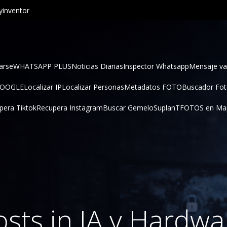
inventor
arse
WHATSAPP PLUS
Noticias Diarias
Inspector Whatsapp
Mensaje va
GOOGLE
Localizar IP
Localizar Personas
Metadatos FOTO
Buscador Fo
pera Tiktok
Recupera Instagram
Buscar Gemelo
SuplanT
FOTOS en Ma
osts in IA y Hardwa