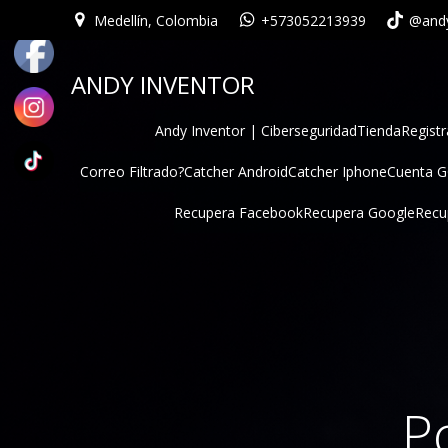
Medellín, Colombia
+573052213939
@andy
ANDY INVENTOR
Andy Inventor | Ciberseguridad
Tienda
Registr
Correo Filtrado?
Catcher Android
Catcher Iphone
Cuenta 
Recupera Facebook
Recupera Google
Recu
P