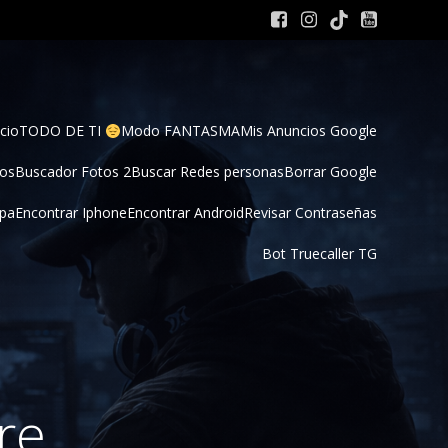
cio
TODO DE TI 
Modo FANTASMA
Mis Anuncios Google
tos
Buscador Fotos 2
Buscar Redes personas
Borrar Google
pa
Encontrar Iphone
Encontrar Android
Revisar Contraseñas
Bot Truecaller TG
re