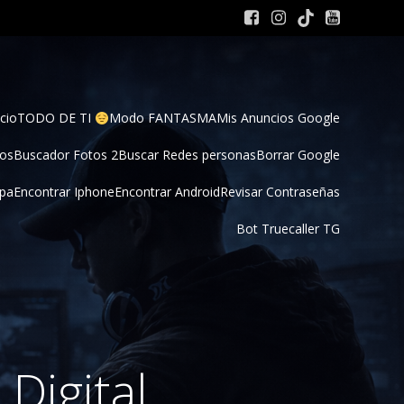
cio
TODO DE TI 
Modo FANTASMA
Mis Anuncios Google
tos
Buscador Fotos 2
Buscar Redes personas
Borrar Google
pa
Encontrar Iphone
Encontrar Android
Revisar Contraseñas
Bot Truecaller TG
Digital