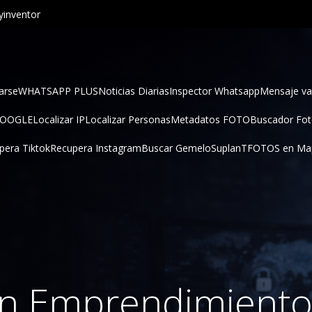
inventor
arse
WHATSAPP PLUS
Noticias Diarias
Inspector Whatsapp
Mensaje va
GOOGLE
Localizar IP
Localizar Personas
Metadatos FOTO
Buscador Fo
pera Tiktok
Recupera Instagram
Buscar Gemelo
SuplanT
FOTOS en Ma
in Emprendimiento 