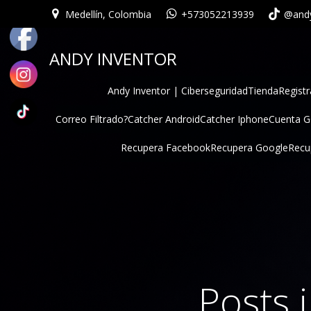
Medellín, Colombia
+573052213939
@andy
ANDY INVENTOR
Andy Inventor | Ciberseguridad
Tienda
Registr
Correo Filtrado?
Catcher Android
Catcher Iphone
Cuenta 
Recupera Facebook
Recupera Google
Recu
Posts 