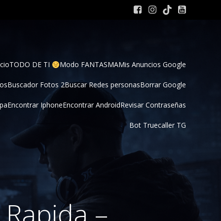
cio
TODO DE TI 
Modo FANTASMA
Mis Anuncios Google
tos
Buscador Fotos 2
Buscar Redes personas
Borrar Google
pa
Encontrar Iphone
Encontrar Android
Revisar Contraseñas
Bot Truecaller TG
 Rapida –