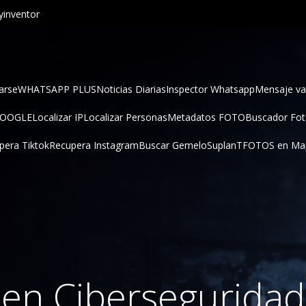
inventor
arse
WHATSAPP PLUS
Noticias Diarias
Inspector Whatsapp
Mensaje va
GOOGLE
Localizar IP
Localizar Personas
Metadatos FOTO
Buscador Fo
pera Tiktok
Recupera Instagram
Buscar Gemelo
SuplanT
FOTOS en Ma
 en Ciberseguridad