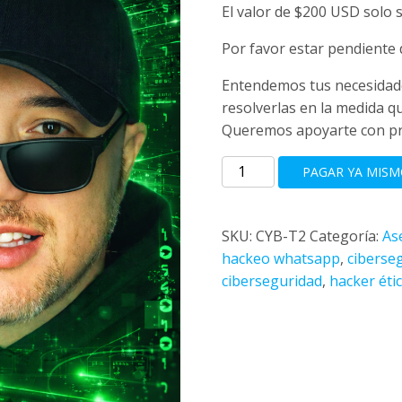
precio
pr
El valor de $200 USD solo 
original
ac
Por favor estar pendiente d
Entendemos tus necesidad
era:
es
resolverlas en la medida q
Queremos apoyarte con priv
$ 250.
$ 
Asesoría
PAGAR YA MISM
en
Ciberseguridad
Rapida
SKU:
CYB-T2
Categoría:
As
–
hackeo whatsapp
,
ciberse
Turno
ciberseguridad
,
hacker éti
Rapido
Tipo
2
cantidad