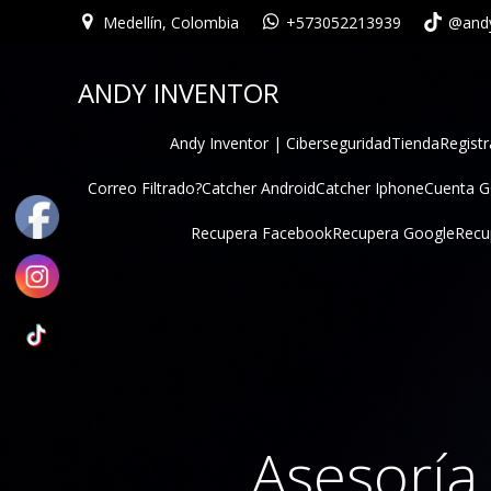
Medellín, Colombia
+573052213939
@andy
ANDY INVENTOR
Andy Inventor | Ciberseguridad
Tienda
Registr
Correo Filtrado?
Catcher Android
Catcher Iphone
Cuenta 
Recupera Facebook
Recupera Google
Recu
Asesoría