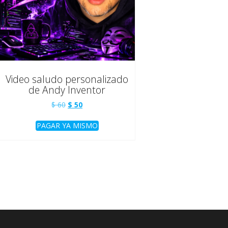
Video saludo personalizado
de Andy Inventor
El
El
$
60
$
50
precio
precio
original
actual
PAGAR YA MISMO
era:
es:
$ 60.
$ 50.