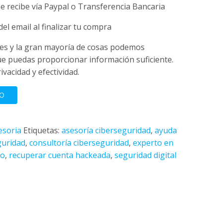
ecio
se recibe vía Paypal o Transferencia Bancaria
tual
el email al finalizar tu compra
es y la gran mayoría de cosas podemos
:
ue puedas proporcionar información suficiente.
acidad y efectividad.
200.
O
esoria
Etiquetas:
asesoría ciberseguridad
,
ayuda
guridad
,
consultoría ciberseguridad
,
experto en
co
,
recuperar cuenta hackeada
,
seguridad digital