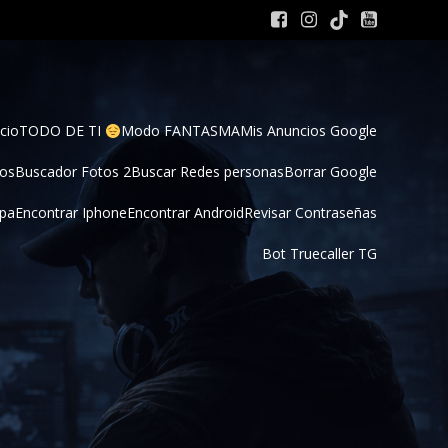
cio
TODO DE TI 
Modo FANTASMA
Mis Anuncios Google
tos
Buscador Fotos 2
Buscar Redes personas
Borrar Google
pa
Encontrar Iphone
Encontrar Android
Revisar Contraseñas
Bot Truecaller TG