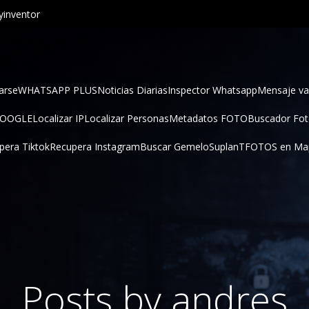
inventor
arse
WHATSAPP PLUS
Noticias Diarias
Inspector Whatsapp
Mensaje va
GOOGLE
Localizar IP
Localizar Personas
Metadatos FOTO
Buscador Fo
pera Tiktok
Recupera Instagram
Buscar Gemelo
SuplanT
FOTOS en Ma
Posts by
andres