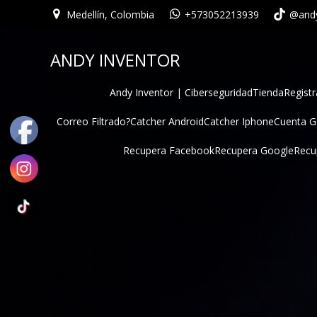
Medellín, Colombia
+573052213939
@andy
ANDY INVENTOR
Andy Inventor | Ciberseguridad
Tienda
Registr
Correo Filtrado?
Catcher Android
Catcher Iphone
Cuenta 
Recupera Facebook
Recupera Google
Recu