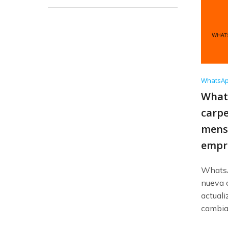
WhatsA
What
carpe
mens
empre
WhatsA
nueva 
actuali
cambiar